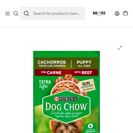
¡ENVÍOS GRATIS RM! por compras sobre $30.000
Leer más
Home
Comida perro
Alimento húmedo
Sachet Dog Chow - Cachorros - Carne (100 gr.)