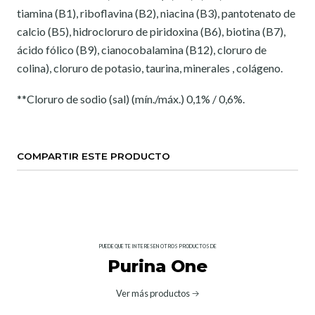
tiamina (B1), riboflavina (B2), niacina (B3), pantotenato de
calcio (B5), hidrocloruro de piridoxina (B6), biotina (B7),
ácido fólico (B9), cianocobalamina (B12), cloruro de
colina), cloruro de potasio, taurina, minerales , colágeno.
**Cloruro de sodio (sal) (mín./máx.) 0,1% / 0,6%.
COMPARTIR ESTE PRODUCTO
PUEDE QUE TE INTERESEN OTROS PRODUCTOS DE
Purina One
Ver más productos