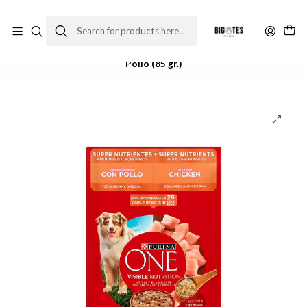
¡ENVÍOS GRATIS RM! por compras sobre $30.000
Leer más
Home
Marcas
High Premium
Purina One
Sachet Purina One Perro Adulto y Cachorro Superfoods -
Pollo (85 gr.)