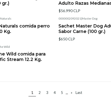
 gr.)
Adulto Razas Medianas
$56.990 CLP
Naturals
0000002092021
|
Master Dog
aturals comida perro
Sachet Master Dog Adu
0 Kg.
Sabor Carne (100 gr.)
$650 CLP
The Wild
the Wild comida para
fic Stream 12.2 Kg.
...
1
2
3
4
5
»
Last