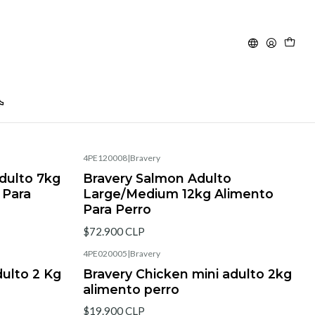
Filters
4PE120008
|
Bravery
dulto 7kg
Bravery Salmon Adulto
 Para
Large/Medium 12kg Alimento
Para Perro
$72.900 CLP
4PE020005
|
Bravery
dulto 2 Kg
Bravery Chicken mini adulto 2kg
alimento perro
$19.900 CLP