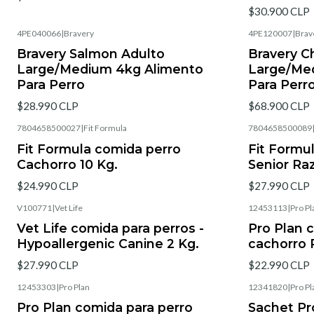
$30.900 CLP
4PE040066
|
Bravery
4PE120007
|
Brav
Bravery Salmon Adulto
Bravery C
Large/Medium 4kg Alimento
Large/Med
Para Perro
Para Perr
$28.990 CLP
$68.900 CLP
7804658500027
|
Fit Formula
7804658500089
Fit Formula comida perro
Fit Formu
Cachorro 10 Kg.
Senior Ra
$24.990 CLP
$27.990 CLP
V100771
|
Vet Life
12453113
|
Pro Pl
Vet Life comida para perros -
Pro Plan 
Hypoallergenic Canine 2 Kg.
cachorro 
$27.990 CLP
$22.990 CLP
12453303
|
Pro Plan
12341820
|
Pro Pl
Pro Plan comida para perro
Sachet Pr