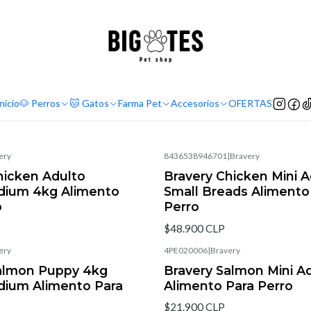
¡ENVÍOS GRATIS RM! por compras sobre $30.000
Leer más
Home
Comida perro
Comida perro
nicio
🐶 Perros
🐱 Gatos
Farma Pet
Accesorios
OFERTAS
ery
8436538946701
|
Bravery
hicken Adulto
Bravery Chicken Mini A
dium 4kg Alimento
Small Breads Alimento
o
Perro
$48.900 CLP
ery
4PE020006
|
Bravery
almon Puppy 4kg
Bravery Salmon Mini A
ium Alimento Para
Alimento Para Perro
$21.900 CLP