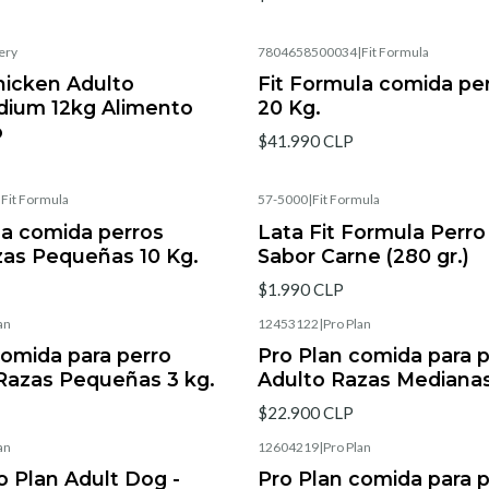
ery
7804658500034
|
Fit Formula
hicken Adulto
Fit Formula comida pe
ium 12kg Alimento
20 Kg.
o
$41.990 CLP
|
Fit Formula
57-5000
|
Fit Formula
la comida perros
Lata Fit Formula Perro
zas Pequeñas 10 Kg.
Sabor Carne (280 gr.)
$1.990 CLP
an
12453122
|
Pro Plan
comida para perro
Pro Plan comida para 
Razas Pequeñas 3 kg.
Adulto Razas Medianas
$22.900 CLP
an
12604219
|
Pro Plan
o Plan Adult Dog -
Pro Plan comida para 