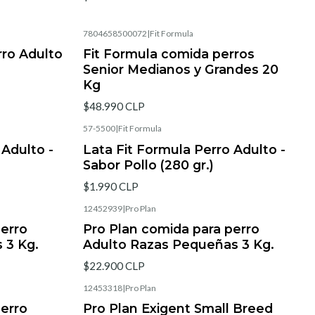
7804658500072
|
Fit Formula
rro Adulto
Fit Formula comida perros
Senior Medianos y Grandes 20
Kg
$48.990 CLP
57-5500
|
Fit Formula
 Adulto -
Lata Fit Formula Perro Adulto -
Sabor Pollo (280 gr.)
$1.990 CLP
12452939
|
Pro Plan
perro
Pro Plan comida para perro
 3 Kg.
Adulto Razas Pequeñas 3 Kg.
$22.900 CLP
12453318
|
Pro Plan
perro
Pro Plan Exigent Small Breed