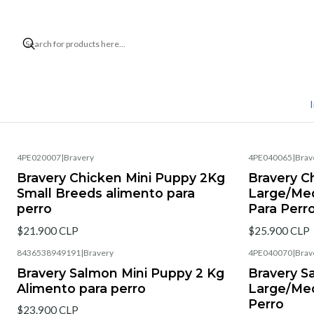
I
4PE020007
|
Bravery
4PE040065
|
Brav
Bravery Chicken Mini Puppy 2Kg
Bravery C
Small Breeds alimento para
Large/Me
perro
Para Perr
$21.900 CLP
$25.900 CLP
8436538949191
|
Bravery
4PE040070
|
Brav
Bravery Salmon Mini Puppy 2 Kg
Bravery S
Alimento para perro
Large/Med
Perro
$23.900 CLP