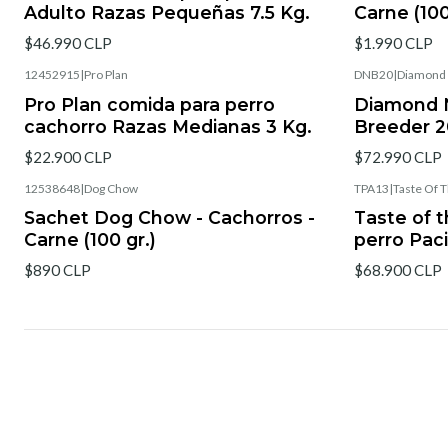
Adulto Razas Pequeñas 7.5 Kg.
Carne (100
$46.990 CLP
$1.990 CLP
12452915
|
Pro Plan
DNB20
|
Diamond 
Pro Plan comida para perro
Diamond N
cachorro Razas Medianas 3 Kg.
Breeder 2
$22.900 CLP
$72.990 CLP
12538648
|
Dog Chow
TPA13
|
Taste Of 
Sachet Dog Chow - Cachorros -
Taste of 
Carne (100 gr.)
perro Paci
$890 CLP
$68.900 CLP