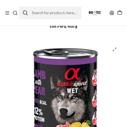
¡ENVÍOS GRATIS RM! por compras sobre $30.000
Leer más
Home
Comida perro
Alimento húmedo
Alpha Spirit Alimento Húmedo Natural para Perro Cordero
con Pera, 400 g