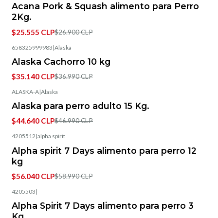
Acana Pork & Squash alimento para Perro
2Kg.
$25.555 CLP
$26.900 CLP
658325999983
|
Alaska
-5%
OFF
Alaska Cachorro 10 kg
$35.140 CLP
$36.990 CLP
ALASKA-A
|
Alaska
-5%
OFF
Alaska para perro adulto 15 Kg.
$44.640 CLP
$46.990 CLP
4205512
|
alpha spirit
-5%
OFF
Alpha spirit 7 Days alimento para perro 12
kg
$56.040 CLP
$58.990 CLP
4205503
|
-5%
OFF
Alpha Spirit 7 Days alimento para perro 3
Kg.