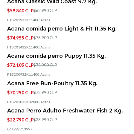
Acana Classic Wild Coast 9.7 Kg.
$59.840 CLP
$62.990 CLP
F1B201532K11400
|
Acana
-5%
OFF
Acana comida perro Light & Fit 11.35 Kg.
$74.955 CLP
$78.900 CLP
F1B201432K11400
|
Acana
-5%
OFF
Acana comida perro Puppy 11.35 Kg.
$72.105 CLP
$75.900 CLP
F1B200932K11400
|
Acana
-5%
OFF
Acana Free Run-Poultry 11.35 Kg.
$70.290 CLP
$73.990 CLP
F1B201032K02000
|
Acana
-5%
OFF
Acana Perro Adulto Freshwater Fish 2 Kg.
$22.790 CLP
$23.990 CLP
064992713997
|
-5%
OFF