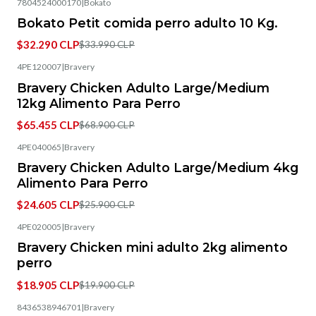
7804524000170
|
Bokato
-5%
OFF
Bokato Petit comida perro adulto 10 Kg.
$32.290 CLP
$33.990 CLP
4PE120007
|
Bravery
-5%
OFF
Bravery Chicken Adulto Large/Medium
12kg Alimento Para Perro
$65.455 CLP
$68.900 CLP
4PE040065
|
Bravery
-5%
OFF
Bravery Chicken Adulto Large/Medium 4kg
Alimento Para Perro
$24.605 CLP
$25.900 CLP
4PE020005
|
Bravery
-5%
OFF
Bravery Chicken mini adulto 2kg alimento
perro
$18.905 CLP
$19.900 CLP
8436538946701
|
Bravery