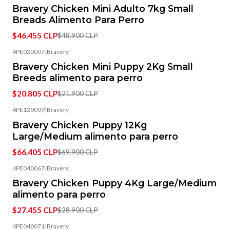
-5%
OFF
Bravery Chicken Mini Adulto 7kg Small
Breads Alimento Para Perro
$46.455 CLP
$48.900 CLP
4PE020007
|
Bravery
-5%
OFF
Bravery Chicken Mini Puppy 2Kg Small
Breeds alimento para perro
$20.805 CLP
$21.900 CLP
4PE120009
|
Bravery
-5%
OFF
Bravery Chicken Puppy 12Kg
Large/Medium alimento para perro
$66.405 CLP
$69.900 CLP
4PE040067
|
Bravery
-5%
OFF
Bravery Chicken Puppy 4Kg Large/Medium
alimento para perro
$27.455 CLP
$28.900 CLP
4PE040071
|
Bravery