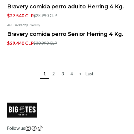
-5%
OFF
Bravery comida perro adulto Herring 4 Kg.
$27.540 CLP
$28.990 CLP
4PE040072
|
Bravery
-5%
OFF
Bravery comida perro Senior Herring 4 Kg.
$29.440 CLP
$30.990 CLP
1
2
3
4
»
Last
Follow us