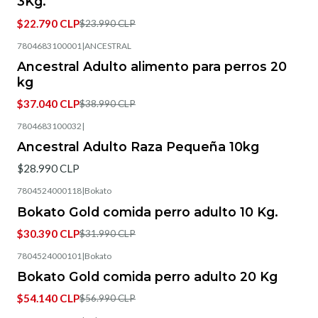
3Kg.
$22.790 CLP
$23.990 CLP
7804683100001
|
ANCESTRAL
-5%
OFF
Ancestral Adulto alimento para perros 20
kg
$37.040 CLP
$38.990 CLP
7804683100032
|
Ancestral Adulto Raza Pequeña 10kg
$28.990 CLP
7804524000118
|
Bokato
-5%
OFF
Bokato Gold comida perro adulto 10 Kg.
$30.390 CLP
$31.990 CLP
7804524000101
|
Bokato
-5%
OFF
Bokato Gold comida perro adulto 20 Kg
$54.140 CLP
$56.990 CLP