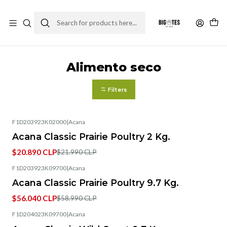
¡ENVÍOS GRATIS RM! por compras sobre $30.000
Leer más
Home
Comida perro
Alimento seco
Alimento seco
Filters
F1D203923K02000
|
Acana
-5%
OFF
Acana Classic Prairie Poultry 2 Kg.
$20.890 CLP
$21.990 CLP
F1D203923K09700
|
Acana
-5%
OFF
Acana Classic Prairie Poultry 9.7 Kg.
$56.040 CLP
$58.990 CLP
F1D204023K09700
|
Acana
-5%
OFF