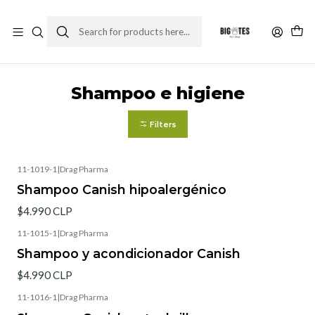
¡ENVÍOS GRATIS RM! por compras sobre $30.000
Leer más
Home
Farma Pet
Shampoo e higiene
Shampoo e higiene
Filters
11-1019-1
|
Drag Pharma
Shampoo Canish hipoalergénico
$4.990 CLP
11-1015-1
|
Drag Pharma
Shampoo y acondicionador Canish
$4.990 CLP
11-1016-1
|
Drag Pharma