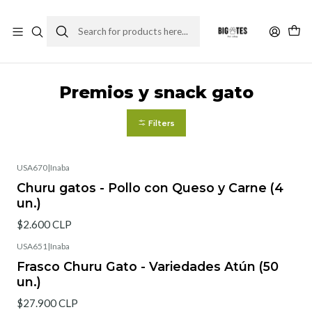
¡ENVÍOS GRATIS RM! por compras sobre $30.000
Leer más
Home
Comida gato
Premios y snack gato
Premios y snack gato
Filters
USA670
|
Inaba
Churu gatos - Pollo con Queso y Carne (4
un.)
$2.600 CLP
USA651
|
Inaba
Frasco Churu Gato - Variedades Atún (50
un.)
$27.900 CLP