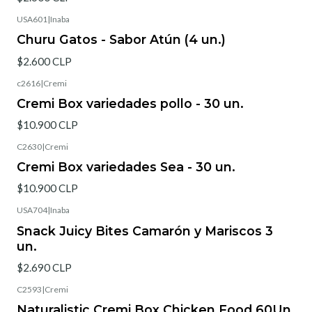
USA601
|
Inaba
Churu Gatos - Sabor Atún (4 un.)
$2.600 CLP
c2616
|
Cremi
Cremi Box variedades pollo - 30 un.
$10.900 CLP
C2630
|
Cremi
Cremi Box variedades Sea - 30 un.
$10.900 CLP
USA704
|
Inaba
Snack Juicy Bites Camarón y Mariscos 3
un.
$2.690 CLP
C2593
|
Cremi
Naturalistic Cremi Box Chicken Food 60Un