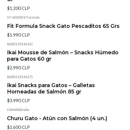
$1.200 CLP
57-6030
|
Fit Formula
Fit Formula Snack Gato Pescaditos 65 Grs
$1.990 CLP
860011554141
|
Ikai Mousse de Salmón – Snacks Húmedo
para Gatos 60 gr
$2.990 CLP
860011554127
|
Ikai Snacks para Gatos – Galletas
Horneadas de Salmón 85 gr
$3.990 CLP
USA606
|
Inaba
Agotado
Churu Gato - Atún con Salmón (4 un.)
$2.600 CLP