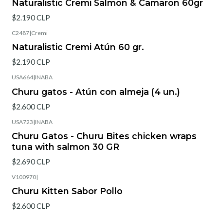
Naturalistic Cremi Salmon & Camaron 60gr
$2.190 CLP
C2487
|
Cremi
Naturalistic Cremi Atún 60 gr.
$2.190 CLP
USA664
|
INABA
Churu gatos - Atún con almeja (4 un.)
$2.600 CLP
USA723
|
INABA
Churu Gatos - Churu Bites chicken wraps
tuna with salmon 30 GR
$2.690 CLP
V100970
|
Churu Kitten Sabor Pollo
$2.600 CLP