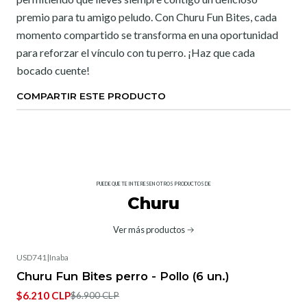
premio para tu amigo peludo. Con Churu Fun Bites, cada
momento compartido se transforma en una oportunidad
para reforzar el vínculo con tu perro. ¡Haz que cada
bocado cuente!
COMPARTIR ESTE PRODUCTO
PUEDE QUE TE INTERESEN OTROS PRODUCTOS DE
Churu
Ver más productos
USD741
|
Inaba
-10%
OFF
Churu Fun Bites perro - Pollo (6 un.)
$6.210 CLP
$6.900 CLP