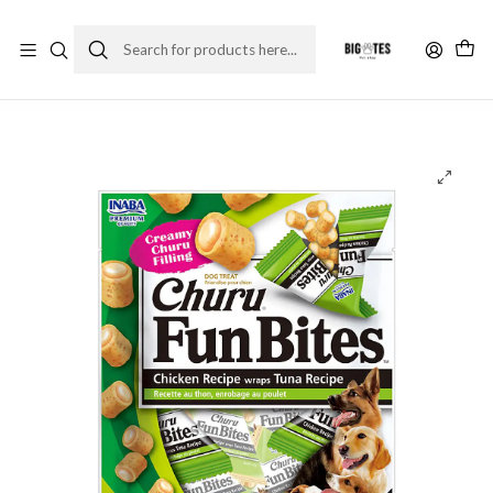
¡ENVÍOS GRATIS RM! por compras sobre $30.000
Leer más
Home
Marcas
Super Premium
Churu
Churu Fun Bites perro - Atun (6 un.)