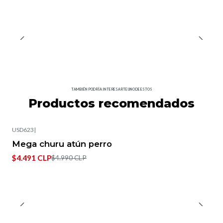
TAMBIÉN PODRÍA INTERESARTE UNO DE ESTOS
Productos recomendados
USD623
|
-10%
OFF
Mega churu atún perro
$4.491 CLP
$4.990 CLP