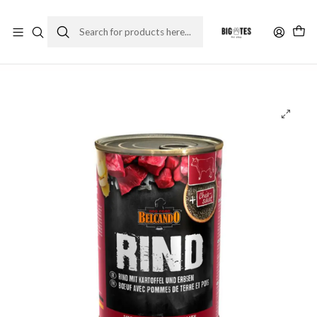
¡ENVÍOS GRATIS RM! por compras sobre $30.000
Leer más
Home
Comida perro
Alimento húmedo
Belcando lata ternera con patata y guisantes 800 gr.