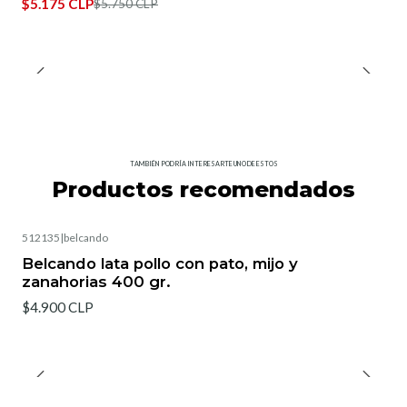
$5.175 CLP
$5.750 CLP
TAMBIÉN PODRÍA INTERESARTE UNO DE ESTOS
Productos recomendados
512135
|
belcando
Belcando lata pollo con pato, mijo y
zanahorias 400 gr.
$4.900 CLP