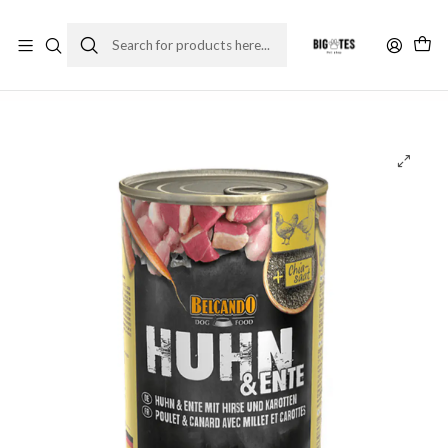
¡ENVÍOS GRATIS RM! por compras sobre $30.000
Leer más
Home
Comida perro
Alimento húmedo
Belcando lata pollo con pato, mijo y zanahorias 800 gr.