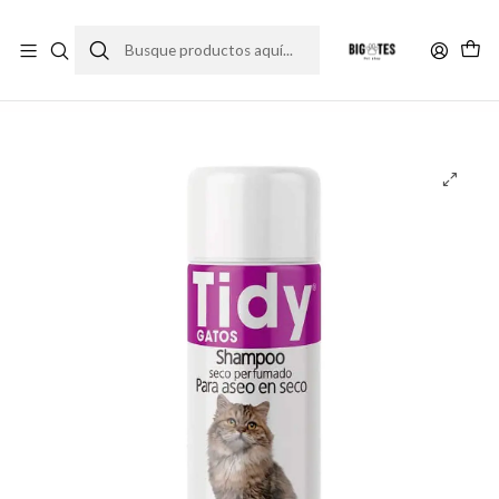
¡ENVÍOS GRATIS RM! por compras sobre $30.000
Leer más
Inicio
Farma Pet
Shampoo e higiene
Tidy shampoo en seco para gato 100g