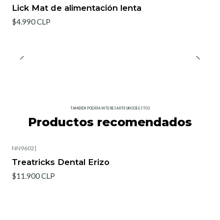
Agotado
Lick Mat de alimentación lenta
$4.990 CLP
TAMBIÉN PODRÍA INTERESARTE UNO DE ESTOS
Productos recomendados
NN9602
|
Agotado
Treatricks Dental Erizo
$11.900 CLP