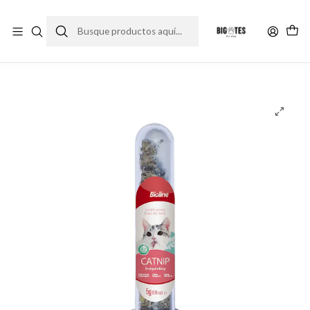
¡ENVÍOS GRATIS RM! por compras sobre $30.000
Leer más
Inicio
Accesorios
Juguetes
Juguetes gato
Bioline Catnip Hierba Gatera Tubo (45ml)