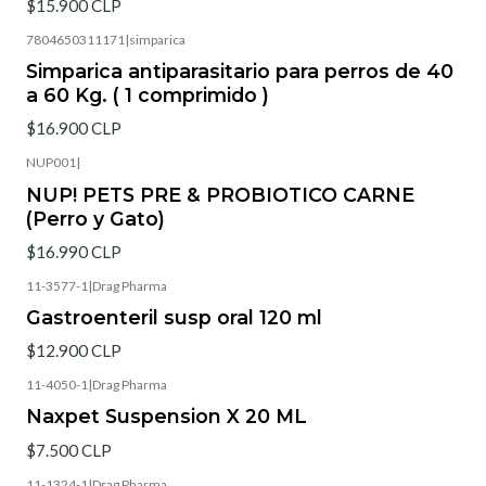
$15.900 CLP
7804650311171
|
simparica
Simparica antiparasitario para perros de 40
a 60 Kg. ( 1 comprimido )
$16.900 CLP
NUP001
|
NUP! PETS PRE & PROBIOTICO CARNE
(Perro y Gato)
$16.990 CLP
11-3577-1
|
Drag Pharma
Gastroenteril susp oral 120 ml
$12.900 CLP
11-4050-1
|
Drag Pharma
Naxpet Suspension X 20 ML
$7.500 CLP
11-1324-1
|
Drag Pharma