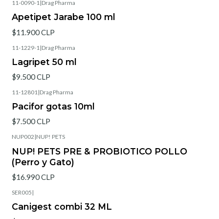
11-0090-1
|
Drag Pharma
Apetipet Jarabe 100 ml
$11.900 CLP
11-1229-1
|
Drag Pharma
Lagripet 50 ml
$9.500 CLP
11-12801
|
Drag Pharma
Pacifor gotas 10ml
$7.500 CLP
NUP002
|
NUP! PETS
NUP! PETS PRE & PROBIOTICO POLLO
(Perro y Gato)
$16.990 CLP
SER005
|
Canigest combi 32 ML