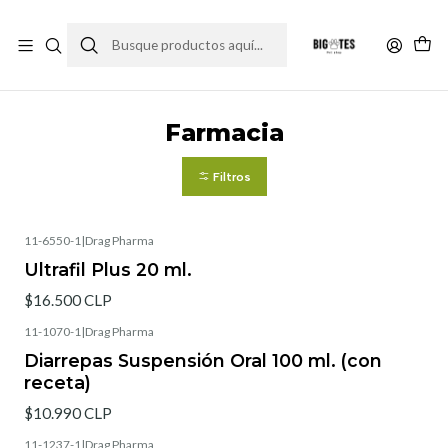
¡ENVÍOS GRATIS RM! por compras sobre $30.000
Leer más
Inicio
Farma Pet
Farmacia
Farmacia
Filtros
11-6550-1
|
Drag Pharma
Ultrafil Plus 20 ml.
$16.500 CLP
11-1070-1
|
Drag Pharma
Diarrepas Suspensión Oral 100 ml. (con
receta)
$10.990 CLP
11-1237-1
|
Drag Pharma