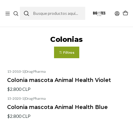
¡ENVÍOS GRATIS RM! por compras sobre $30.000
Leer más
Inicio
Accesorios
Colonias
Colonias
Filtros
15-2010-1
|
Drag Pharma
Colonia mascota Animal Health Violet
$2.800 CLP
15-2020-1
|
Drag Pharma
Colonia mascota Animal Health Blue
$2.800 CLP