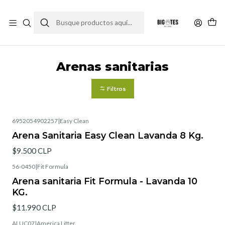
¡ENVÍOS GRATIS RM! por compras sobre $30.000
Leer más
Inicio
Comida gato
Arenas sanitarias
Arenas sanitarias
Filtros
6952054902257
|
Easy Clean
Arena Sanitaria Easy Clean Lavanda 8 Kg.
$9.500 CLP
56-0450
|
Fit Formula
Arena sanitaria Fit Formula - Lavanda 10
KG.
$11.990 CLP
ALUC07
|
America Litter