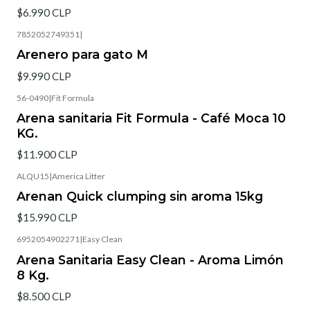
$6.990 CLP
7852052749351
|
Arenero para gato M
$9.990 CLP
56-0490
|
Fit Formula
Arena sanitaria Fit Formula - Café Moca 10
KG.
$11.900 CLP
ALQU15
|
America Litter
Arenan Quick clumping sin aroma 15kg
$15.990 CLP
6952054902271
|
Easy Clean
Agotado
Arena Sanitaria Easy Clean - Aroma Limón
8 Kg.
$8.500 CLP