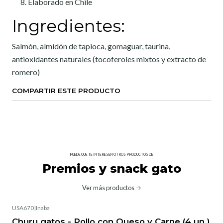
Elaborado en Chile
Ingredientes:
Salmón, almidón de tapioca, gomaguar, taurina,
antioxidantes naturales (tocoferoles mixtos y extracto de
romero)
COMPARTIR ESTE PRODUCTO
PUEDE QUE TE INTERESEN OTROS PRODUCTOS DE
Premios y snack gato
Ver más productos
USA670
|
Inaba
-10%
OFF
Churu gatos - Pollo con Queso y Carne (4 un.)