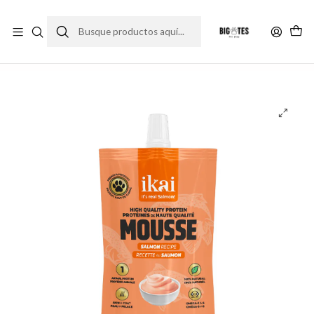
¡ENVÍOS GRATIS RM! por compras sobre $30.000
Leer más
Inicio
Comida gato
Premios y snack gato
Ikai Mousse de Salmón – Snacks Húmedo para Gatos 60 gr