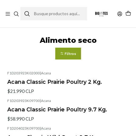
¡ENVÍOS GRATIS RM! por compras sobre $30.000
Leer más
Inicio
Comida perro
Alimento seco
Alimento seco
Filtros
F1D203923K02000
|
Acana
Acana Classic Prairie Poultry 2 Kg.
$21.990 CLP
F1D203923K09700
|
Acana
Acana Classic Prairie Poultry 9.7 Kg.
$58.990 CLP
F1D204023K09700
|
Acana