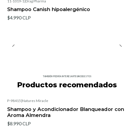
11-1019-1
|
Drag Pharma
Shampoo Canish hipoalergénico
$4.990 CLP
TAMBIÉN PODRÍA INTERESARTE UNO DE ESTOS
Productos recomendados
P-98415
|
Natures Miracle
Shampoo y Acondicionador Blanqueador con
Aroma Almendra
$8.990 CLP