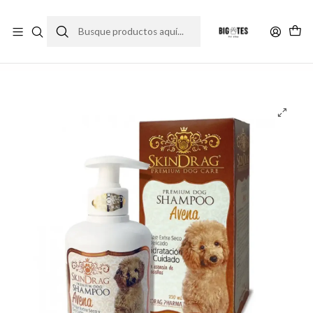
¡ENVÍOS GRATIS RM! por compras sobre $30.000
Leer más
Inicio
Farma Pet
Shampoo e higiene
Shampoo SkinDrag Avena 250 ml.