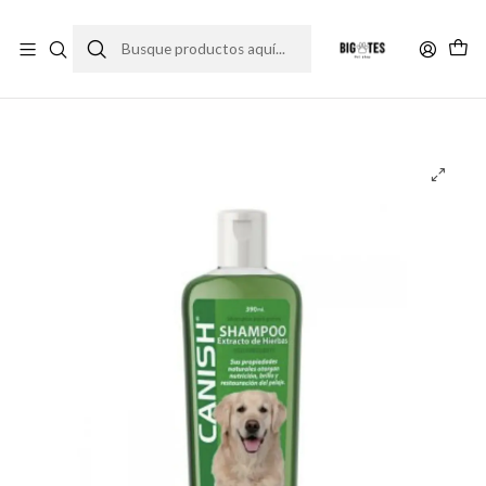
¡ENVÍOS GRATIS RM! por compras sobre $30.000
Leer más
Inicio
Farma Pet
Shampoo e higiene
Shampoo Canish extracto de hierbas 390 ml