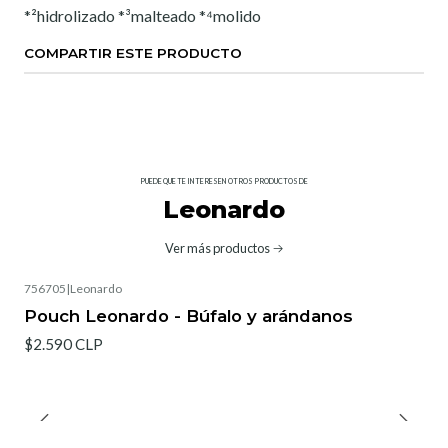
*²hidrolizado *³malteado *⁴molido
COMPARTIR ESTE PRODUCTO
PUEDE QUE TE INTERESEN OTROS PRODUCTOS DE
Leonardo
Ver más productos
756705
|
Leonardo
Pouch Leonardo - Búfalo y arándanos
$2.590 CLP