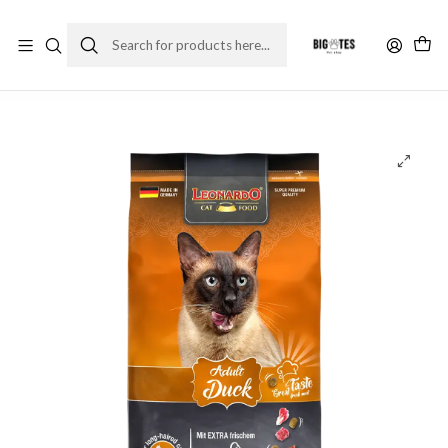
¡ENVÍOS GRATIS RM! por compras sobre $30.000
Leer más
Home
Marcas
Super Premium
Leonardo
Leonardo adult duck 1.8 kg