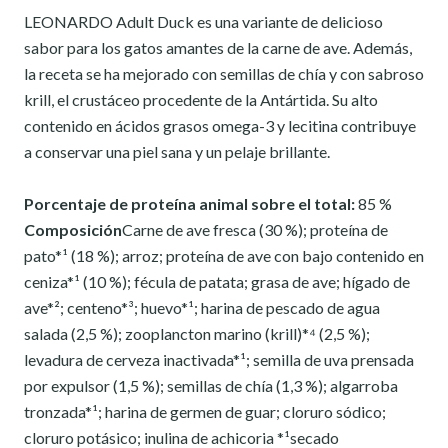
LEONARDO Adult Duck es una variante de delicioso
sabor para los gatos amantes de la carne de ave. Además,
la receta se ha mejorado con semillas de chía y con sabroso
krill, el crustáceo procedente de la Antártida. Su alto
contenido en ácidos grasos omega-3 y lecitina contribuye
a conservar una piel sana y un pelaje brillante.
Porcentaje de proteína animal sobre el total:
85 %
Composición
Carne de ave fresca (30 %); proteína de
pato*¹ (18 %); arroz; proteína de ave con bajo contenido en
ceniza*¹ (10 %); fécula de patata; grasa de ave; hígado de
ave*²; centeno*³; huevo*¹; harina de pescado de agua
salada (2,5 %); zooplancton marino (krill)*⁴ (2,5 %);
levadura de cerveza inactivada*¹; semilla de uva prensada
por expulsor (1,5 %); semillas de chía (1,3 %); algarroba
tronzada*¹; harina de germen de guar; cloruro sódico;
cloruro potásico; inulina de achicoria *¹secado