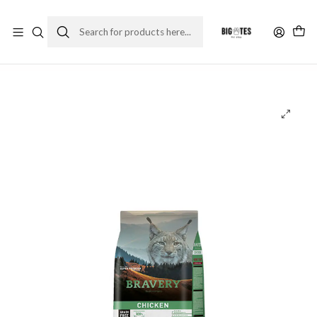
¡ENVÍOS GRATIS RM! por compras sobre $30.000
Leer más
Home
Marcas
Ultra Premium
Bravery
Bravery Chicken Adulto Sterilized 2kg comida gato