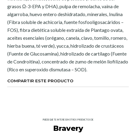
grasos Ω-3-EPA y DHA), pulpa de remolacha, vaina de
algarroba, huevo entero deshidratado, minerales, Inulina
(Fibra soluble de achicoria, fuente fosfooligosacáridos –
FOS), fibra dietética soluble extraída de Plantago ovata,
aceites esenciales (orégano, canela, clavo, tomillo, romero,
hierba buena, té verde), yucca, hidrolizado de crustáceos
(Fuente de Glucosamina), hidrolizado de cartílago (Fuente
de Condroitina), concentrado de zumo de melón liofilizado
(Rico en superoxido dismutasa – SOD).
COMPARTIR ESTE PRODUCTO
PUEDE QUE TE INTERESEN OTROS PRODUCTOS DE
Bravery