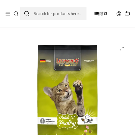
¡ENVÍOS GRATIS RM! por compras sobre $30.000
Leer más
Home
Marcas
Super Premium
Leonardo
Leonardo adulto GF poultry 1.8 kg