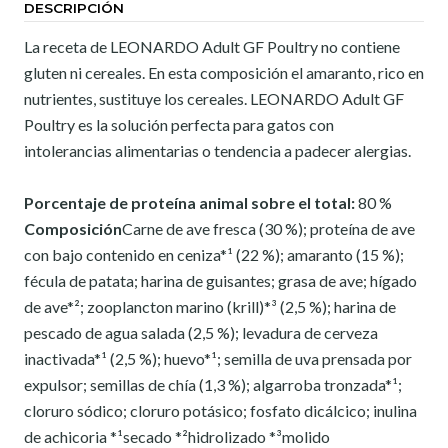
DESCRIPCIÓN
La receta de LEONARDO Adult GF Poultry no contiene
gluten ni cereales. En esta composición el amaranto, rico en
nutrientes, sustituye los cereales. LEONARDO Adult GF
Poultry es la solución perfecta para gatos con
intolerancias alimentarias o tendencia a padecer alergias.
Porcentaje de proteína animal sobre el total:
80 %
Composición
Carne de ave fresca (30 %); proteína de ave
con bajo contenido en ceniza*¹ (22 %); amaranto (15 %);
fécula de patata; harina de guisantes; grasa de ave; hígado
de ave*²; zooplancton marino (krill)*³ (2,5 %); harina de
pescado de agua salada (2,5 %); levadura de cerveza
inactivada*¹ (2,5 %); huevo*¹; semilla de uva prensada por
expulsor; semillas de chía (1,3 %); algarroba tronzada*¹;
cloruro sódico; cloruro potásico; fosfato dicálcico; inulina
de achicoria *¹secado *²hidrolizado *³molido