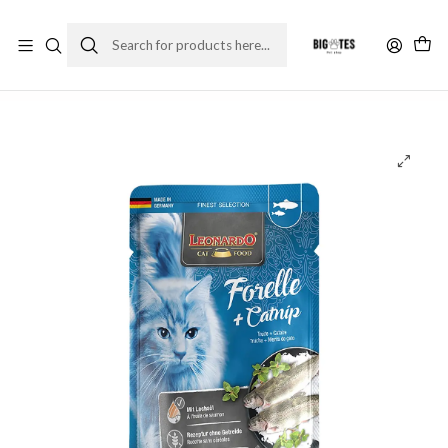
¡ENVÍOS GRATIS RM! por compras sobre $30.000
Leer más
Home
Marcas
Super Premium
Leonardo
Pouch Leonardo - Trucha y catnip