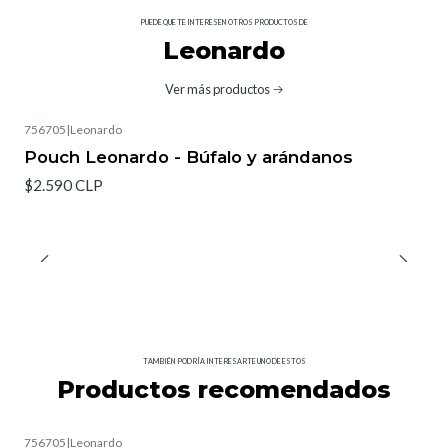
PUEDE QUE TE INTERESEN OTROS PRODUCTOS DE
Leonardo
Ver más productos
756705
|
Leonardo
Pouch Leonardo - Búfalo y arándanos
$2.590 CLP
TAMBIÉN PODRÍA INTERESARTE UNO DE ESTOS
Productos recomendados
756705
|
Leonardo