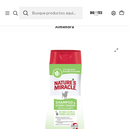
¡ENVÍOS GRATIS RM! por compras sobre $30.000
Leer más
Inicio
Farma Pet
Shampoo e higiene
Shampoo y Acondicionador Blanqueador con Aroma
Almendra