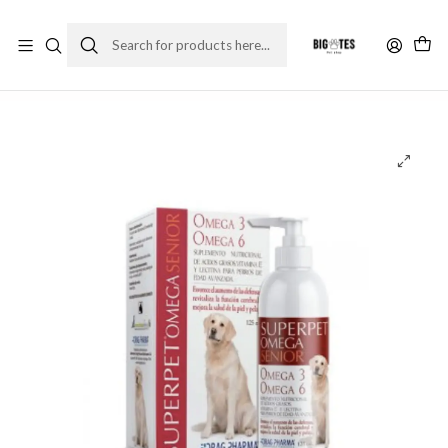
¡ENVÍOS GRATIS RM! por compras sobre $30.000
Leer más
Home
Farma Pet
Suplementos
Superpet Omega Senior 125 ml.