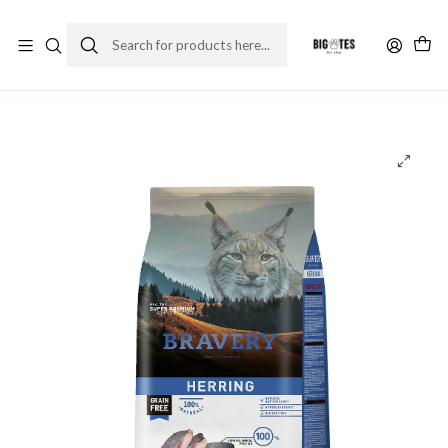
¡ENVÍOS GRATIS RM! por compras sobre $30.000
Leer más
Home
Comida gato
Alimento Seco
Bravery Herring Gato Adulto 2 KG