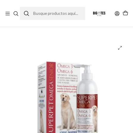
¡ENVÍOS GRATIS RM! por compras sobre $30.000
Leer más
Inicio
Farma Pet
Suplementos
Superpet Omega Senior 125 ml.