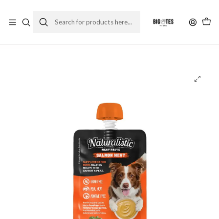
¡ENVÍOS GRATIS RM! por compras sobre $30.000
Leer más
Home
Comida perro
Premios y snack perro
Naturalistic Meat Paste Salmón 90 g