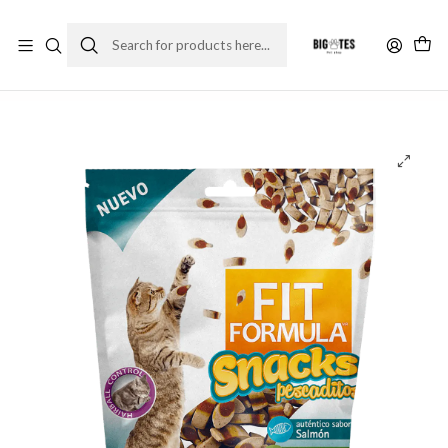
¡ENVÍOS GRATIS RM! por compras sobre $30.000
Leer más
Home
Comida gato
Premios y snack gato
Fit Formula Snack Gato Pescaditos 65 Grs