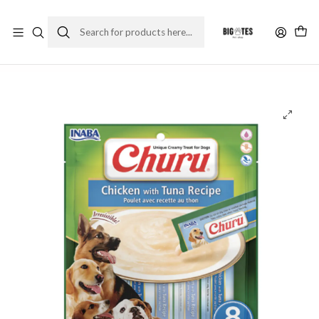
¡ENVÍOS GRATIS RM! por compras sobre $30.000
Leer más
Home
Marcas
Super Premium
Churu
Churu perros - Pollo con Atún 8 un.