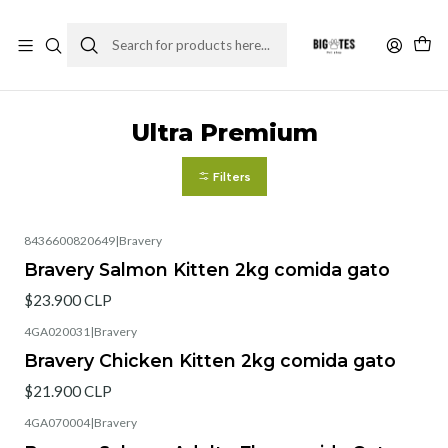
¡ENVÍOS GRATIS RM! por compras sobre $30.000
Leer más
Home
Marcas
Ultra Premium
Ultra Premium
Filters
8436600820649
|
Bravery
Bravery Salmon Kitten 2kg comida gato
$23.900 CLP
4GA020031
|
Bravery
Bravery Chicken Kitten 2kg comida gato
$21.900 CLP
4GA070004
|
Bravery