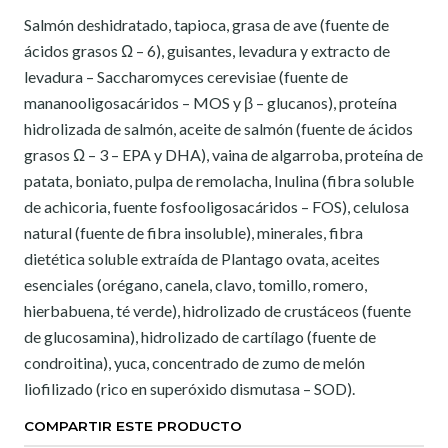
Salmón deshidratado, tapioca, grasa de ave (fuente de
ácidos grasos Ω – 6), guisantes, levadura y extracto de
levadura – Saccharomyces cerevisiae (fuente de
mananooligosacáridos – MOS y β – glucanos), proteína
hidrolizada de salmón, aceite de salmón (fuente de ácidos
grasos Ω – 3 – EPA y DHA), vaina de algarroba, proteína de
patata, boniato, pulpa de remolacha, Inulina (fibra soluble
de achicoria, fuente fosfooligosacáridos – FOS), celulosa
natural (fuente de fibra insoluble), minerales, fibra
dietética soluble extraída de Plantago ovata, aceites
esenciales (orégano, canela, clavo, tomillo, romero,
hierbabuena, té verde), hidrolizado de crustáceos (fuente
de glucosamina), hidrolizado de cartílago (fuente de
condroitina), yuca, concentrado de zumo de melón
liofilizado (rico en superóxido dismutasa – SOD).
COMPARTIR ESTE PRODUCTO