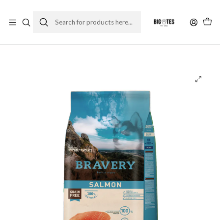
¡ENVÍOS GRATIS RM! por compras sobre $30.000
Leer más
Home
Marcas
Ultra Premium
Bravery
Bravery Salmon Mini Puppy 2 Kg Alimento para perro