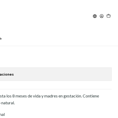
g.
ida cachorro 10 Kg.
caciones
ta los 8 meses de vida y madres en gestación. Contiene
 natural.
mal