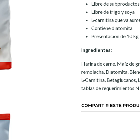
Libre de subproductos
Libre de trigo y soya
L-carnitina que va aume
Contiene diatomita
Presentación de 10 kg
Ingredientes
:
Harina de carne, Maíz de gr
remolacha, Diatomita, Blend
L-Carnitina, Betaglucanos, 
tablas de requerimientos
COMPARTIR ESTE PROD