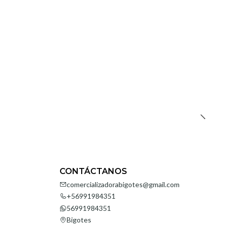
CONTÁCTANOS
comercializadorabigotes@gmail.com
+56991984351
56991984351
Bigotes