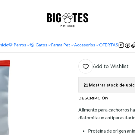
¡ENVÍOS GRATIS RM! por compras sobre $30.000
Leer más
ome
Marcas
High Premium
Bokato
Bokato comida cachorro 10 K
|
Bokato com
nicio
🐶 Perros
🐱 Gatos
Farma Pet
Accesorios
OFERTAS
Add to Wishlist
Mostrar stock de ubi
DESCRIPCIÓN
Alimento para cachorros has
diatomita un antiparasitario
Proteína de origen ani