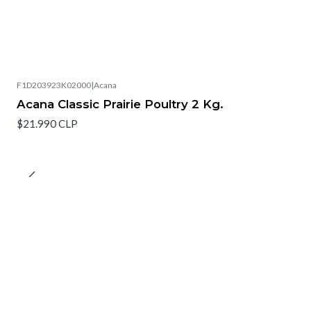
F1D203923K02000
|
Acana
Acana Classic Prairie Poultry 2 Kg.
$21.990 CLP