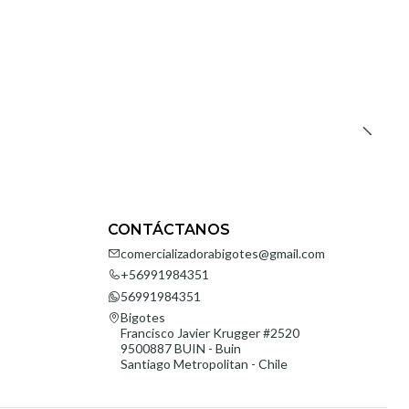
CONTÁCTANOS
comercializadorabigotes@gmail.com
+56991984351
56991984351
Bigotes
Francisco Javier Krugger #2520
9500887 BUIN - Buin
Santiago Metropolitan - Chile