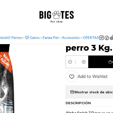
¡ENVÍOS GRATIS RM! por compras sobre $30.000
Leer más
Comida perro
Alimento seco
Alpha Spirit 7 Days alimento para perr
|
Alpha Spir
nicio
🐶 Perros
🐱 Gatos
Farma Pet
Accesorios
OFERTAS
perro 3 Kg.
Quantity
Add to Wishlist
Mostrar stock de ubi
DESCRIPCIÓN
Alpha Spirit 7 Days
es un 