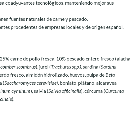
usa coadyuvantes tecnológicos, manteniendo mejor sus
enen fuentes naturales de carne y pescado.
ntes procedentes de empresas locales y de origen español.
 25% carne de pollo fresca, 10% pescado entero fresco (alacha
Scomber scombrus
), jurel (
Trachurus spp.)
, sardina (
Sardina
cerdo fresco, almidón hidrolizado, huevos, pulpa de
Beta
a (
Saccharomyces cerevisiae)
, boniato, plátano, alcaravea
inum cyminum
), salvia (
Salvia officinalis
), cúrcuma (
Curcuma
icinale
).