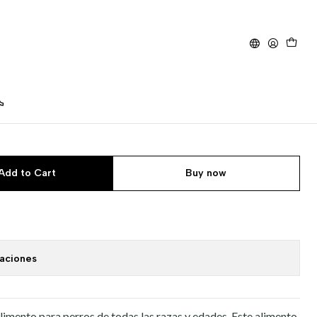
o 3 Kg.
it 7 Days alimento para
Add to Cart
Buy now
caciones
alimento para perros de todas las razas y edades. Este alimento