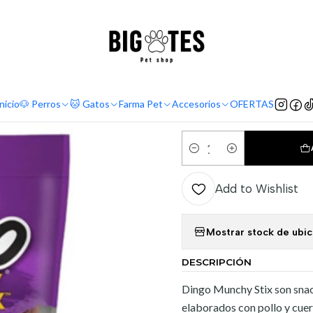
¡ENVÍOS GRATIS RM! por compras sobre $30.000
Leer más
me
Comida perro
Premios y snack perro
Dingo Snack Munchy Stix 50
|
Dingo Snac
nicio
🐶 Perros
🐱 Gatos
Farma Pet
Accesorios
OFERTAS
Quantity
Add to Wishlist
Mostrar stock de ubi
DESCRIPCIÓN
Dingo Munchy Stix son snac
elaborados con pollo y cuer