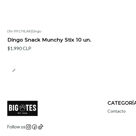
DN-99179LAR
|
Dingo
Dingo Snack Munchy Stix 10 un.
$1.990 CLP
CATEGORÍ
Contacto
Follow us