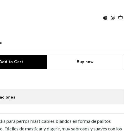
 un.
k Munchy Stix 50 un.
Add to Cart
Buy now
caciones
ks para perros masticables blandos en forma de palitos
o. Fáciles de masticar y digerir, muy sabrosos y suaves con los