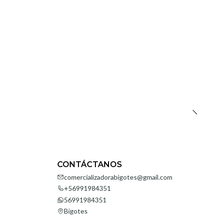
CONTÁCTANOS
comercializadorabigotes@gmail.com
+56991984351
56991984351
Bigotes