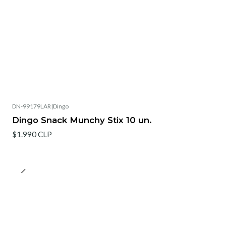
DN-99179LAR
|
Dingo
Dingo Snack Munchy Stix 10 un.
$1.990 CLP