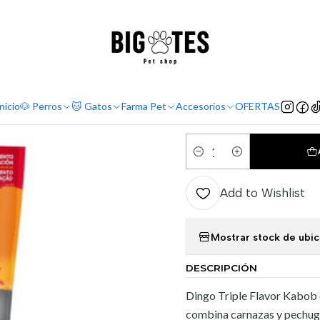
¡ENVÍOS GRATIS RM! por compras sobre $30.000
Leer más
me
Comida perro
Premios y snack perro
Dingo Triple Flavor Kabob 5
|
Dingo Trip
nicio
🐶 Perros
🐱 Gatos
Farma Pet
Accesorios
OFERTAS
Quantity
Add to Wishlist
Mostrar stock de ubi
DESCRIPCIÓN
Dingo Triple Flavor Kabob 
combina carnazas y pechuga