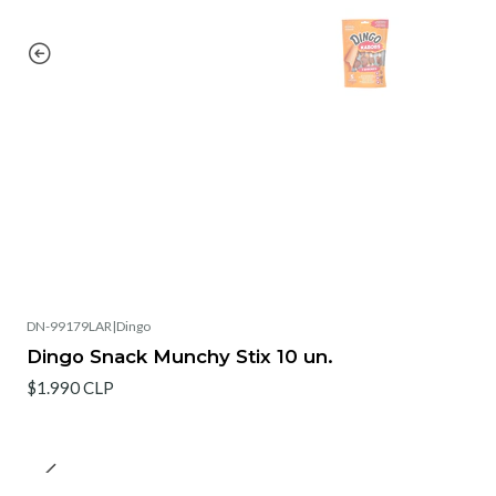
DN-99179LAR
|
Dingo
Dingo Snack Munchy Stix 10 un.
$1.990 CLP