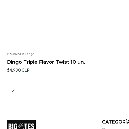
P-94569LA
|
Dingo
Agotado
Dingo Triple Flavor Twist 10 un.
$4.990 CLP
CATEGORÍ