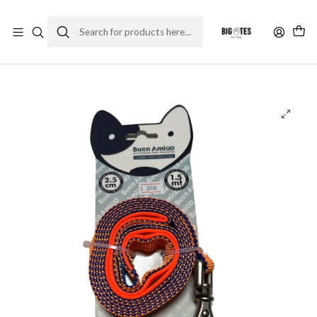
¡ENVÍOS GRATIS RM! por compras sobre $30.000
Leer más
Home
Accesorios
Correas y collares
Correa larga (2.5 cm x 150 cm)