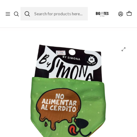
¡ENVÍOS GRATIS RM! por compras sobre $30.000
Leer más
Home
Accesorios
Correas y collares
Bandana para mascotas M