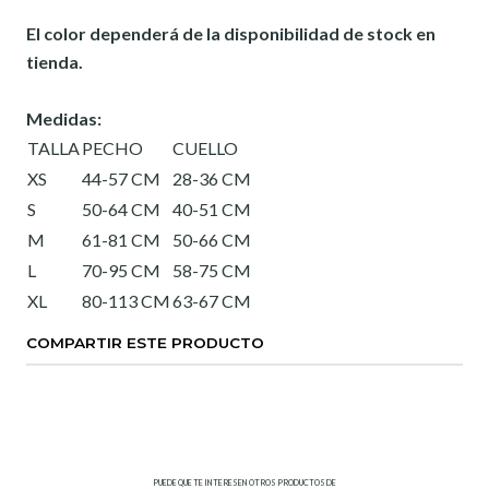
El color dependerá de la disponibilidad de stock en
tienda.
Medidas:
TALLA
PECHO
CUELLO
XS
44-57 CM
28-36 CM
S
50-64 CM
40-51 CM
M
61-81 CM
50-66 CM
L
70-95 CM
58-75 CM
XL
80-113 CM
63-67 CM
COMPARTIR ESTE PRODUCTO
PUEDE QUE TE INTERESEN OTROS PRODUCTOS DE