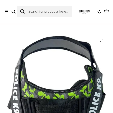
¡ENVÍOS GRATIS RM! por compras sobre $30.000
Leer más
Home
Accesorios
Correas y collares
Arnés Camuflaje Police K9 Talla XL