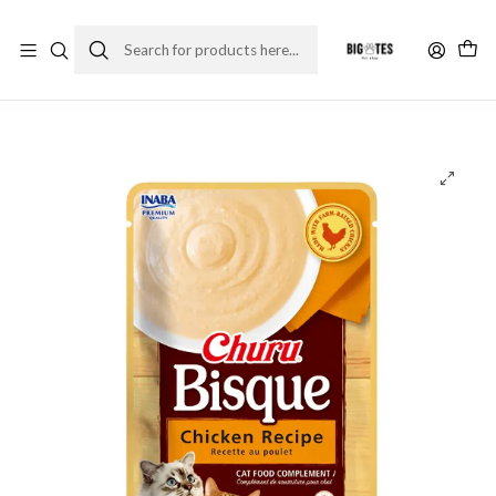
¡ENVÍOS GRATIS RM! por compras sobre $30.000
Leer más
Home
Comida gato
Premios y snack gato
Churu Bisque Pollo 40 gr.