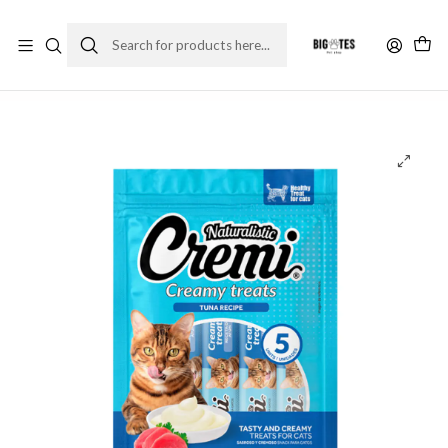
¡ENVÍOS GRATIS RM! por compras sobre $30.000
Leer más
Home
Comida gato
Premios y snack gato
Naturalistic Cremi Atún 60 gr.