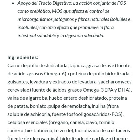
Apoyo del Tracto Digestivo:
La acción conjunta de FOS
como prebiótico, MOS que afecta el control de
microorganismos patógenos y fibras naturales (solubles e
insolubles) con otro efecto que promueve la flora
intestinal saludable y la digestión adecuada.
Ingredientes:
Carne de pollo deshidratada, tapioca, grasa de ave (fuente
de ácidos grasos Omega-6), rpoteína de pollo hidrolizada,
guisantes, levadura y extracto de levadura-saccharomyces
cerevisiae (fuente de ácidos grasos Omega-3 EPA y DHA),
vaina de algarroba, huebo entero deshidratado, proteína
de patata, boniato, pulpa de remolacha, inulina (fibra
soluble de achicoria, fuente fosfooligosacáridos-FOS),
celulosa esenciales (orégano, canela, clavo, tomillo,
romero, hierbabuena, té verde), hidrolizado de crustáceos
(fuente de glucosamina), hidrolizado de cartílago (fuente