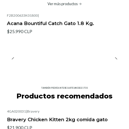
Ver más productos
F2B200633K01800
|
Acana Bountiful Catch Gato 1.8 Kg.
$25.990 CLP
TAMBIÉN PODRÍA INTERESARTE UNO DE ESTOS
Productos recomendados
4GA020031
|
Bravery
Bravery Chicken Kitten 2kg comida gato
$21.900 CLP