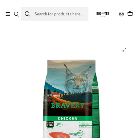
¡ENVÍOS GRATIS RM! por compras sobre $30.000
Leer más
Home
Comida gato
Alimento Seco
Bravery Chicken Adulto 2kg comida Gato