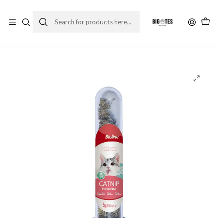
¡ENVÍOS GRATIS RM! por compras sobre $30.000
Leer más
Home
Accesorios
Juguetes
Juguetes gato
Bioline Catnip Hierba Gatera Tubo (45ml)