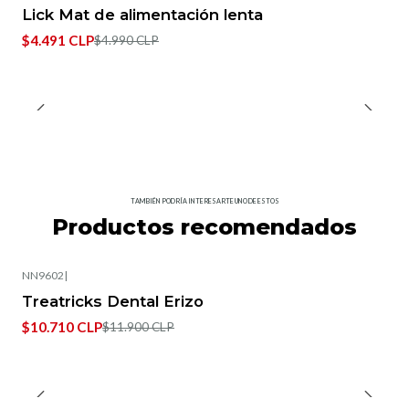
-10%
OFF
Lick Mat de alimentación lenta
Agotado
$4.491 CLP
$4.990 CLP
TAMBIÉN PODRÍA INTERESARTE UNO DE ESTOS
Productos recomendados
NN9602
|
-10%
OFF
Treatricks Dental Erizo
Agotado
$10.710 CLP
$11.900 CLP