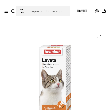
¡ENVÍOS GRATIS RM! por compras sobre $30.000
Leer más
Inicio
Farma Pet
Suplementos
Laveta Gatos