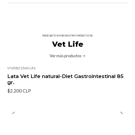
PUEDE QUE TE INTERESEN OTROS PRODUCTOS DE
Vet Life
Ver más productos
V100821
|
Vet Life
Lata Vet Life natural-Diet Gastrointestinal 85
gr.
$2.200 CLP