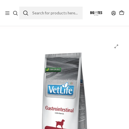
¡ENVÍOS GRATIS RM! por compras sobre $30.000
Leer más
Home
Marcas
Super Premium
Vet Life
Vet Life comida para perros - Gastro Intestinal Canine 2 Kg.