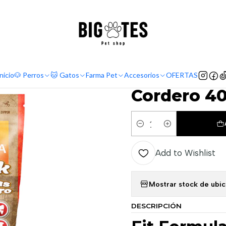
¡ENVÍOS GRATIS RM! por compras sobre $30.000
Leer más
arcas
Premium
Fit Formula
Snack Fit Formula Costillitas de Corde
|
Snack Fit F
nicio
🐶 Perros
🐱 Gatos
Farma Pet
Accesorios
OFERTAS
Cordero 40
Quantity
Add to Wishlist
Mostrar stock de ubi
DESCRIPCIÓN