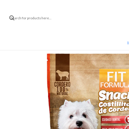
Home
M
I