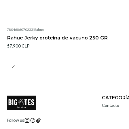
7804686070233
|
Rahue
Rahue Jerky proteina de vacuno 250 GR
$7.900 CLP
CATEGORÍ
Contacto
Follow us