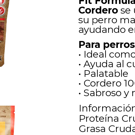
Fit Formula
Cordero
se 
su perro ma
ayudando en
Para perros
• Ideal com
• Ayuda al 
• Palatable
• Cordero 1
• Sabroso y 
Informació
Proteína C
Grasa Crud