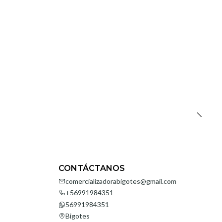
CONTÁCTANOS
comercializadorabigotes@gmail.com
+56991984351
56991984351
Bigotes