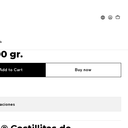
ro 400 gr.
ormula Costillitas de
0 gr.
Add to Cart
Buy now
caciones