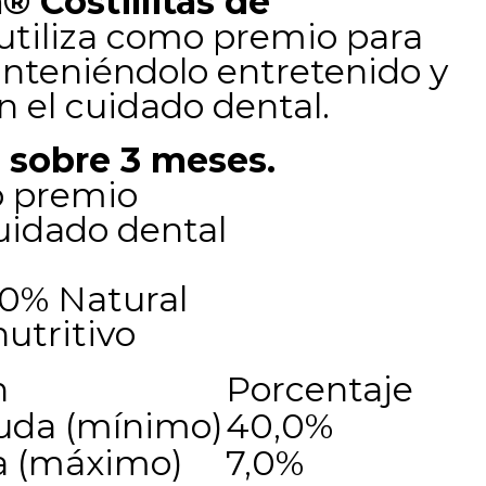
® Costillitas de
utiliza como premio para
nteniéndolo entretenido y
 el cuidado dental.
 sobre 3 meses.
o premio
cuidado dental
00% Natural
nutritivo
n
Porcentaje
ruda (mínimo)
40,0%
a (máximo)
7,0%