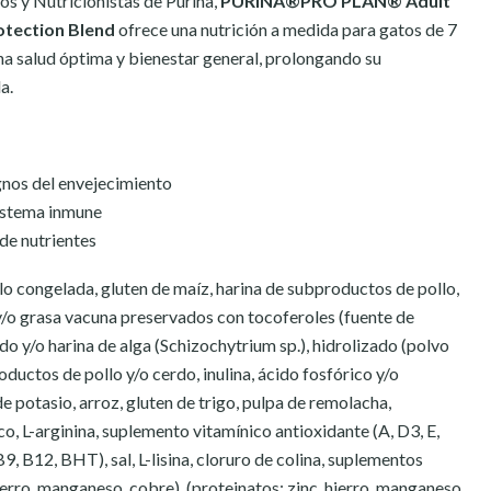
os y Nutricionistas de Purina,
PURINA
®
PRO PLAN
®
Adult
otection Blend
ofrece una nutrición a medida para gatos de 7
a salud óptima y bienestar general, prolongando su
a.
ignos del envejecimiento
sistema inmune
de nutrientes
lo congelada, gluten de maíz, harina de subproductos de pollo,
o y/o grasa vacuna preservados con tocoferoles (fuente de
do y/o harina de alga (Schizochytrium sp.), hidrolizado (polvo
oductos de pollo y/o cerdo, inulina, ácido fosfórico y/o
de potasio, arroz, gluten de trigo, pulpa de remolacha,
o, L-arginina, suplemento vitamínico antioxidante (A, D3, E,
B9, B12, BHT), sal, L-lisina, cloruro de colina, suplementos
hierro, manganeso, cobre), (proteinatos: zinc, hierro, manganeso,