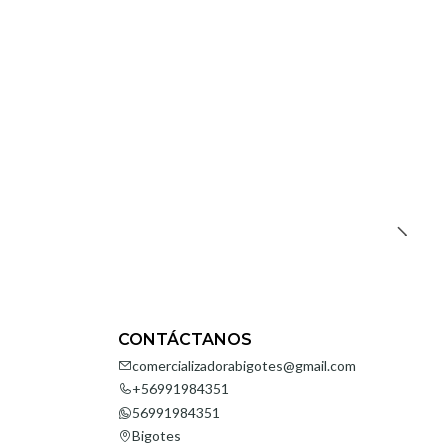
CONTÁCTANOS
comercializadorabigotes@gmail.com
+56991984351
56991984351
Bigotes