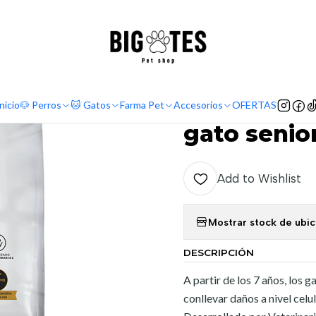
¡ENVÍOS GRATIS RM! por compras sobre $30.000
Leer más
cas
Super Premium
Pro Plan
Pro Plan Adulto Cat 7+ comida para 
|
Pro Plan A
nicio
🐶 Perros
🐱 Gatos
Farma Pet
Accesorios
OFERTAS
gato senio
Add to Wishlist
Mostrar stock de ubi
DESCRIPCIÓN
A partir de los 7 años, los
conllevar daños a nivel celu