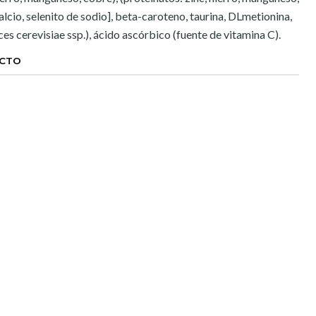
alcio, selenito de sodio], beta-caroteno, taurina, DLmetionina,
s cerevisiae ssp.), ácido ascórbico (fuente de vitamina C).
UCTO