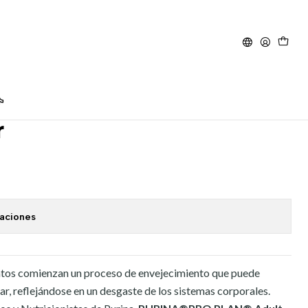
gato senior
dulto Cat 7+ comida para
r
caciones
 gatos comienzan un proceso de envejecimiento que puede
lar, reflejándose en un desgaste de los sistemas corporales.