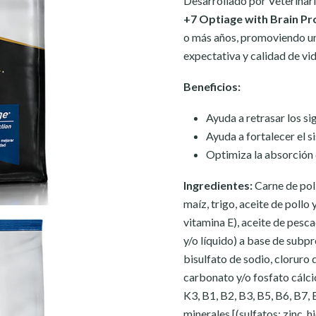
Desarrollado por Veterinari
+7 Optiage with Brain Pr
o más años, promoviendo un
expectativa y calidad de vid
Beneficios:
Ayuda a retrasar los s
Ayuda a fortalecer el 
Optimiza la absorción 
Ingredientes:
Carne de pol
maíz, trigo, aceite de poll
vitamina E), aceite de pesca
y/o líquido) a base de subpr
bisulfato de sodio, cloruro 
carbonato y/o fosfato cálcic
K3, B1, B2, B3, B5, B6, B7, 
minerales [(sulfatos: zinc, 