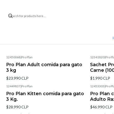
I
12450068
|
Pro Plan
12341820
|
Pro Pl
Pro Plan Adult comida para gato
Sachet Pr
3 kg
Carne (100
$23.990 CLP
$1.990 CLP
12449837
|
Pro Plan
12453303
|
Pro Pl
Pro Plan Kitten comida para gato
Pro Plan 
3 Kg.
Adulto Ra
$28.990 CLP
$46.990 CLP