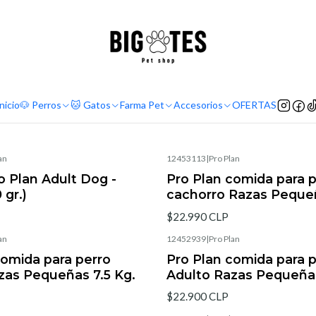
¡ENVÍOS GRATIS RM! por compras sobre $30.000
Leer más
Home
Marcas
Super Premium
Pro Plan
Pro Plan
nicio
🐶 Perros
🐱 Gatos
Farma Pet
Accesorios
OFERTAS
an
12453113
|
Pro Plan
o Plan Adult Dog -
Pro Plan comida para 
 gr.)
cachorro Razas Pequeñ
$22.990 CLP
an
12452939
|
Pro Plan
comida para perro
Pro Plan comida para 
zas Pequeñas 7.5 Kg.
Adulto Razas Pequeñas
$22.900 CLP