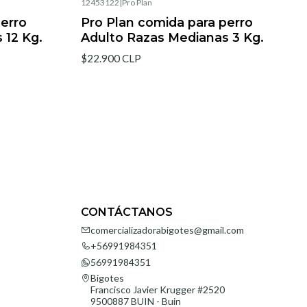
12453122
|
Pro Plan
perro
Pro Plan comida para perro
 12 Kg.
Adulto Razas Medianas 3 Kg.
$22.900 CLP
CONTÁCTANOS
comercializadorabigotes@gmail.com
+56991984351
56991984351
Bigotes
Francisco Javier Krugger #2520
9500887 BUIN - Buin