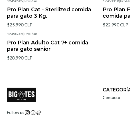
12450589
|
Pro Plan
12453318
|
Pro Pl
Pro Plan Cat - Sterilized comida
Pro Plan 
para gato 3 Kg.
comida pa
$25.990 CLP
$22.990 CLP
12450605
|
Pro Plan
Agotado
Pro Plan Adulto Cat 7+ comida
para gato senior
$28.990 CLP
CATEGORÍ
Contacto
Follow us