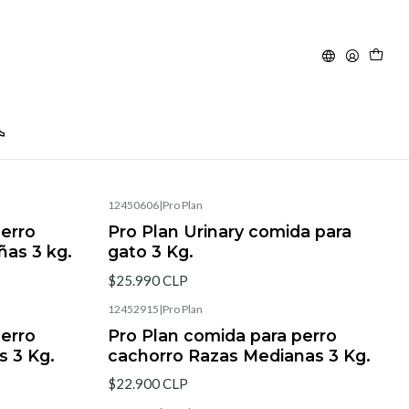
Filters
12450606
|
Pro Plan
perro
Pro Plan Urinary comida para
as 3 kg.
gato 3 Kg.
$25.990 CLP
12452915
|
Pro Plan
perro
Pro Plan comida para perro
 3 Kg.
cachorro Razas Medianas 3 Kg.
$22.900 CLP