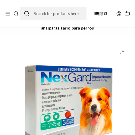
¡ENVÍOS GRATIS RM! por compras sobre $30.000
Leer más
Home
Farma Pet
Antiparasitarios
Antiparasitario perro
Nexgard 10 a 25 kilos (3 tabletas masticables) -
antiparasitario para perros