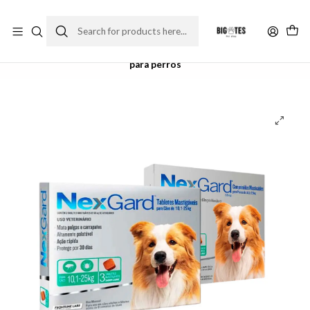
¡ENVÍOS GRATIS RM! por compras sobre $30.000
Leer más
Home
Farma Pet
Antiparasitarios
Antiparasitario perro
Nexgard 10 a 25 kilos (1 tableta masticable)- antiparasitario
para perros